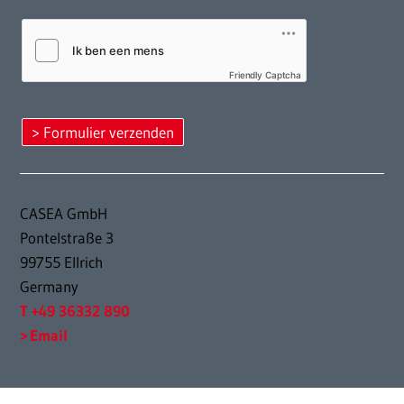
Friendly Captcha
CASEA GmbH
Pontelstraße 3
99755 Ellrich
Germany
T +49 36332 890
Email