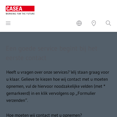
Een goede service begint bij het
eerste contact
Heeft u vragen over onze services? Wij staan graag voor
u klaar. Gelieve te kiezen hoe wij contact met u moeten
opnemen, vul de hiervoor noodzakelijke velden (met *
gemarkeerd) in en klik vervolgens op „Formulier
verzenden“.
Hoe moeten wij contact met u opnemen?