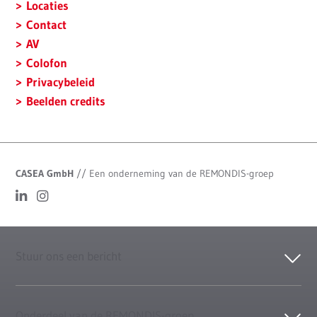
Locaties
Contact
AV
Colofon
Privacybeleid
Beelden credits
CASEA GmbH
//
Een onderneming van de REMONDIS-groep
Stuur ons een bericht
Onderdeel van de REMONDIS-groep